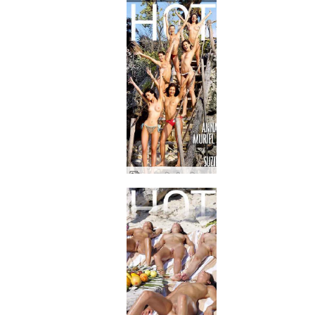
एना एस ब्रिगी म्यूरियल मेलिसा सूजी और सूजी कैरिना सनराइज