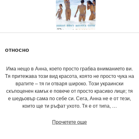
Anna S Brigi Melissa Suzie Suzie Carina Карибско море
Клас по гола йога
Анна С, Бриги, Мелиса, Мюриел, Сузи Карина и Сузи
Зад кулисите в Мексико
Anna S Мелиса Сузи нимфи
Anna S Brigi Melissa Muriel Suzie Suzie Carina baby seals
Anna S Brigi Melissa Muriel Suzie Suzie Carina пикник в Мексико част 1
Anna S Brigi Melissa Muriel Suzie Suzie Carina 6 girls on a pier
относно
Има нещо в Анна, което просто грабва вниманието ви.
Тя притежава този вид красота, която не просто чука на
вратите – тя ги отваря широко. Този украински
скъпоценен камък е повече от просто красиво лице; тя
е шедьовър сама по себе си. Сега, Анна не е от тези,
които ще ти ръфат ухото. Тя е от типа, …
Прочетете още