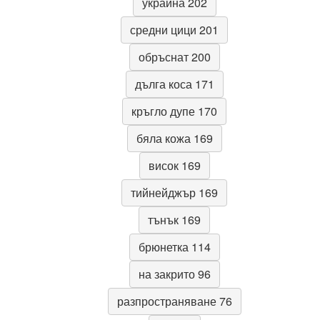
украйна 202
средни цици 201
обръснат 200
дълга коса 171
кръгло дупе 170
бяла кожа 169
висок 169
тийнейджър 169
тънък 169
брюнетка 114
на закрито 96
разпространяване 76