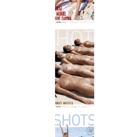
Anna S Brigi Melissa Muriel Suzie Suzie Carina пикник в Мексико част 2
Anna S Brigi Melissa Suzie Suzie Carina мокро и пясъчно