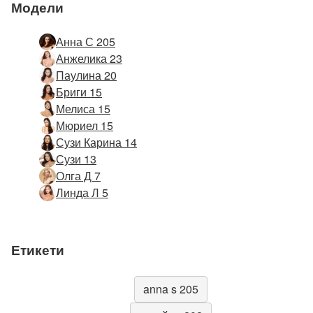
Модели
Анна С 205
Анжелика 23
Паулина 20
Бриги 15
Мелиса 15
Мюриел 15
Сузи Карина 14
Сузи 13
Олга Д 7
Линда Л 5
Етикети
anna s 205