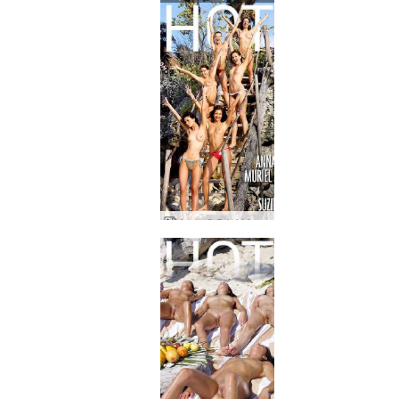
Anna S Brigi Мюриел Мелиса Сузи и Сузи Карина изгрев