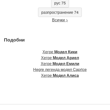
рус 75
разпространение 74
Всички >
Подобни
Хегре
Модел Кики
Хегре
Модел Ариел
Хегре
Модел Емили
Hegre легенда модел Caprice
Хегре
Модел Алиса