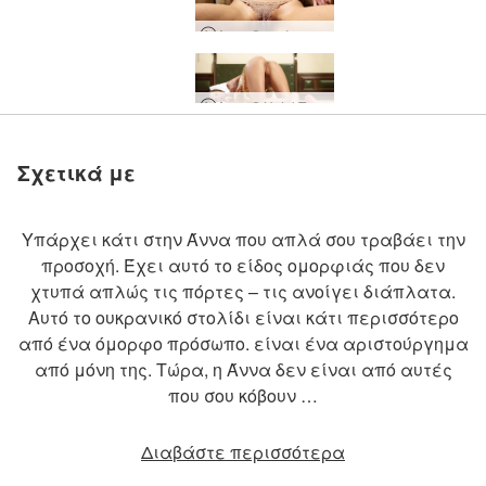
Anna S εσώρουχα πεταλούδα
Anna S Hotel Terramar
Άννα Σ Αθλήτρια
Γυμνό Wimbledon
Anna S Stay Ups
Anna S Shaving
Midnight Pool Party
Λεπίδες κυλίνδρων Anna S
Anna Sensual Massage
Angelica Anna S Paulina Shower Trio
Άννα Σ και Όλγα Δ Φυσικές Ομορφιές
Anna S - Beauty In Bed
Anna S Glittering Christmas
Μαύρο σκηνικό Anna S
Σχετικά με
Υπάρχει κάτι στην Άννα που απλά σου τραβάει την
προσοχή. Έχει αυτό το είδος ομορφιάς που δεν
χτυπά απλώς τις πόρτες – τις ανοίγει διάπλατα.
Αυτό το ουκρανικό στολίδι είναι κάτι περισσότερο
από ένα όμορφο πρόσωπο. είναι ένα αριστούργημα
από μόνη της. Τώρα, η Άννα δεν είναι από αυτές
που σου κόβουν …
Διαβάστε περισσότερα