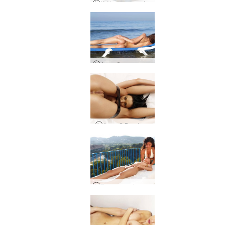
Κάλτσες μασάζ Anna S
Anna S στην παραλία
Anna S Bondage
Πνευματικό μασάζ ηλιοβασιλέματος