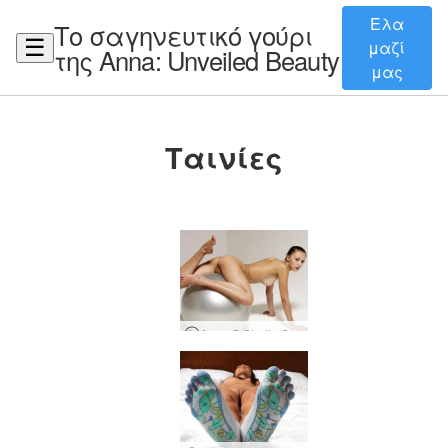
Ελα
Το σαγηνευτικό γούρι
☰
μαζί
της Anna: Unveiled Beauty
μας
Ταινίες
Anna S Studio Session