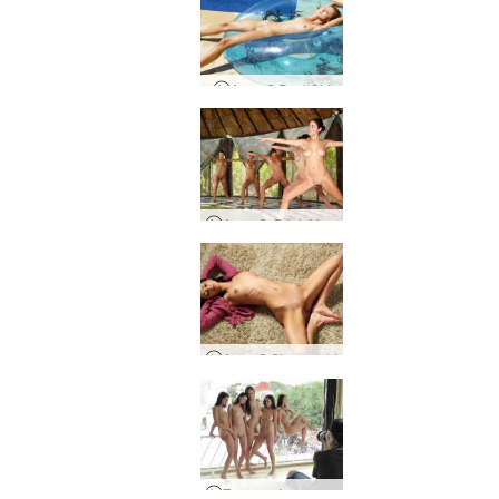
Anna S Pool Girl
Anna S, Brigi, Melissa, Muriel, Suzie Carina και Suzie
Anna S Shag χαλί
Παρασκήνια στο Μεξικό