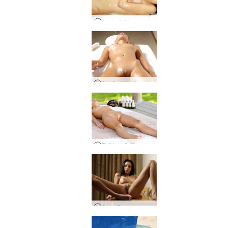
Anna S Shower Time
Αισθησιακό μασάζ με λάδι
Ταϊλανδέζικο μασάζ με λάδι
AnnaS στο τραπέζι της κουζίνας