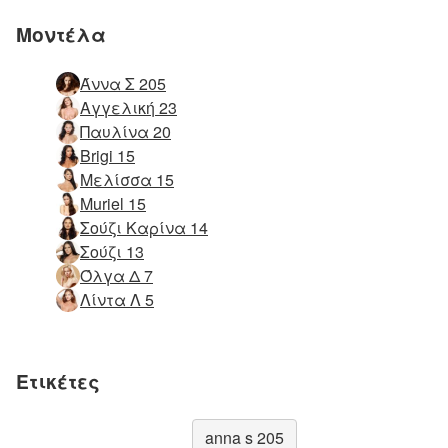
Μοντέλα
Άννα Σ 205
Αγγελική 23
Παυλίνα 20
Brigi 15
Μελίσσα 15
Muriel 15
Σούζι Καρίνα 14
Σούζι 13
Όλγα Δ 7
Λίντα Λ 5
Ετικέτες
anna s 205