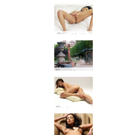
Anna S Bed Story
Anna S The Making Of The Eiffel Tower Shoot
Μαξιλάρια Anna S